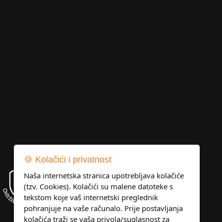
🍪 Kolačići i privatnost
Naša internetska stranica upotrebljava kolačiće
(tzv. Cookies). Kolačići su malene datoteke s
tekstom koje vaš internetski preglednik
pohranjuje na vaše računalo. Prije postavljanja
kolačića traži se vaša privola/suglasnost za