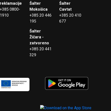
reklamacije
Šalter
Šalter
+385 0800-
Mokošica
Cavtat
1910
+385 20 446
+385 20 410
195
677
Šalter
Žičara -
zatvoreno
+385 20 441
329