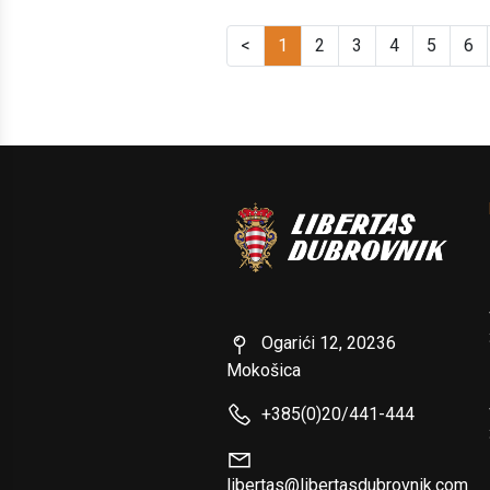
<
1
2
3
4
5
6
Ogarići 12, 20236
Mokošica
+385(0)20/441-444
libertas@libertasdubrovnik.com