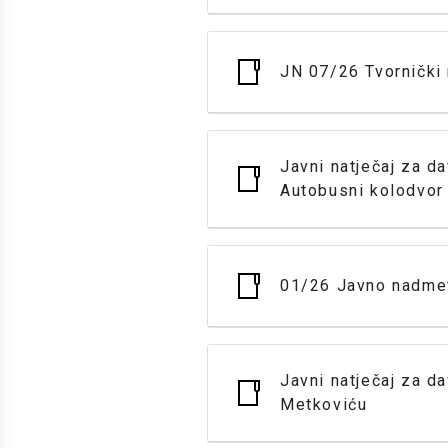
JN 07/26 Tvornički r
Javni natječaj za d
Autobusni kolodvor
01/26 Javno nadmet
Javni natječaj za d
Metkoviću