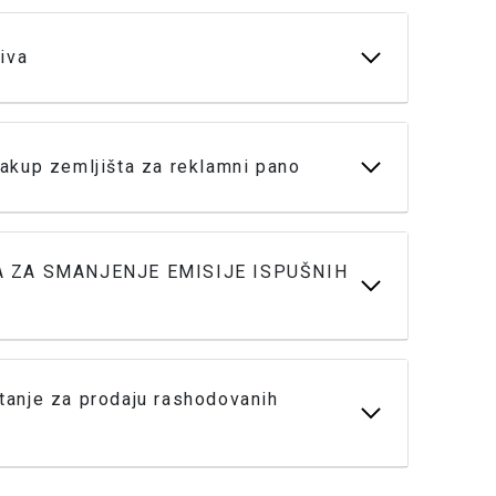
iva
akup zemljišta za reklamni pano
A ZA SMANJENJE EMISIJE ISPUŠNIH
anje za prodaju rashodovanih