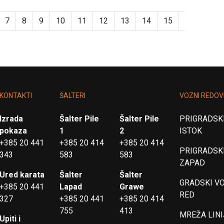
7
8
9
10
11
12
13
14
15
16
17
KONTAKTI
ŠALTERI
VOZNI REDOV
Izrada
Šalter Pile
Šalter Pile
PRIGRADSKI
pokaza
1
2
ISTOK
+385 20 441
+385 20 414
+385 20 414
PRIGRADSKI
343
583
583
ZAPAD
Ured karata
Šalter
Šalter
GRADSKI V
+385 20 441
Lapad
Grawe
RED
327
+385 20 441
+385 20 414
755
413
MREŽA LINI
Upiti i