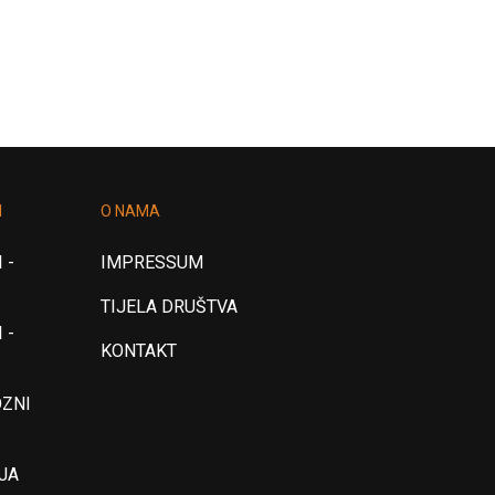
18
19
20
21
22
23
>
I
O NAMA
 -
IMPRESSUM
TIJELA DRUŠTVA
 -
KONTAKT
OZNI
JA