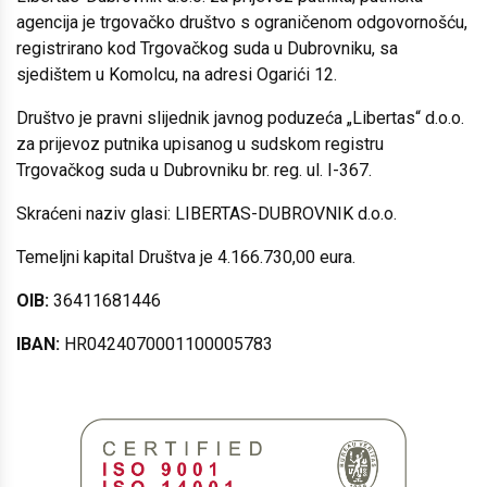
agencija je trgovačko društvo s ograničenom odgovornošću,
registrirano kod Trgovačkog suda u Dubrovniku, sa
sjedištem u Komolcu, na adresi Ogarići 12.
Društvo je pravni slijednik javnog poduzeća „Libertas“ d.o.o.
za prijevoz putnika upisanog u sudskom registru
Trgovačkog suda u Dubrovniku br. reg. ul. I-367.
Skraćeni naziv glasi: LIBERTAS-DUBROVNIK d.o.o.
Temeljni kapital Društva je 4.166.730,00 eura.
OIB:
36411681446
IBAN:
HR0424070001100005783