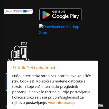
🍪 Kolačići i privatnost
Naša internetska stranica upotrebljava kolačiće
(tzv. Cookies). Kolačići su malene datoteke s
tekstom koje vaš internetski preglednik
pohranjuje na vaše računalo. Prije postavljanja
kolačića traži se vaša privola/suglasnost za
njihovo postavljanje.
Više informacija
Copyright © Libertas Dubrovnik d.o.o. Sva prava pridržana.