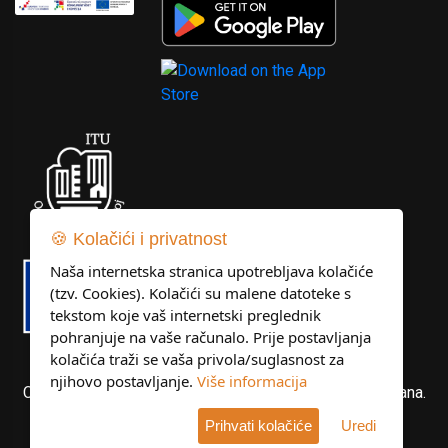
🍪 Kolačići i privatnost
Naša internetska stranica upotrebljava kolačiće
(tzv. Cookies). Kolačići su malene datoteke s
tekstom koje vaš internetski preglednik
pohranjuje na vaše računalo. Prije postavljanja
kolačića traži se vaša privola/suglasnost za
njihovo postavljanje.
Više informacija
Copyright © Libertas Dubrovnik d.o.o. Sva prava pridržana.
Prihvati kolačiće
Uredi
Developed by
KlikIT