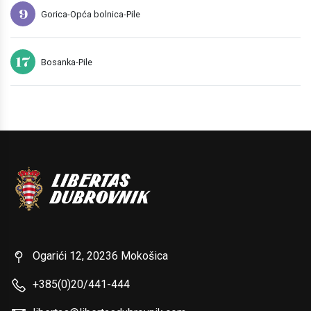
9
Gorica-Opća bolnica-Pile
17
Bosanka-Pile
Ogarići 12, 20236 Mokošica
+385(0)20/441-444