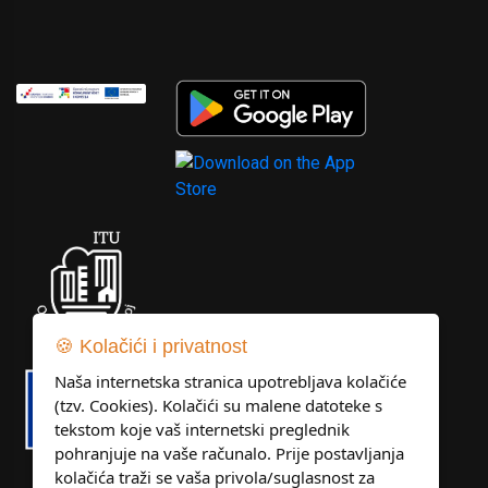
🍪 Kolačići i privatnost
Naša internetska stranica upotrebljava kolačiće
(tzv. Cookies). Kolačići su malene datoteke s
tekstom koje vaš internetski preglednik
pohranjuje na vaše računalo. Prije postavljanja
kolačića traži se vaša privola/suglasnost za