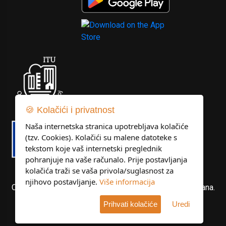
🍪 Kolačići i privatnost
Naša internetska stranica upotrebljava kolačiće
(tzv. Cookies). Kolačići su malene datoteke s
tekstom koje vaš internetski preglednik
pohranjuje na vaše računalo. Prije postavljanja
kolačića traži se vaša privola/suglasnost za
njihovo postavljanje.
Više informacija
Copyright © Libertas Dubrovnik d.o.o. Sva prava pridržana.
Prihvati kolačiće
Uredi
Developed by
KlikIT