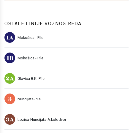
OSTALE LINIJE VOZNOG REDA
1A
Mokošica - Pile
1B
Mokošica - Pile
2A
Glavica B.K.-Pile
3
Nuncijata-Pile
3A
Lozica-Nuncijata-A.kolodvor