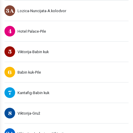
3A
Lozica-Nuncijata-A.kolodvor
4
Hotel Palace-Pile
5
Viktorija-Babin kuk
6
Babin kuk-Pile
7
Kantafig-Babin kuk
8
Viktorija-Gruž