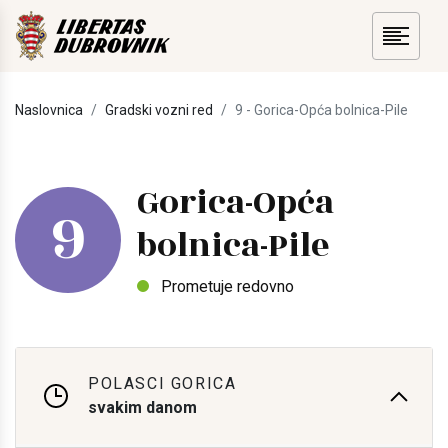
Naslovnica
Gradski vozni red
9 - Gorica-Opća bolnica-Pile
Gorica-Opća
9
bolnica-Pile
Prometuje redovno
POLASCI GORICA
svakim danom