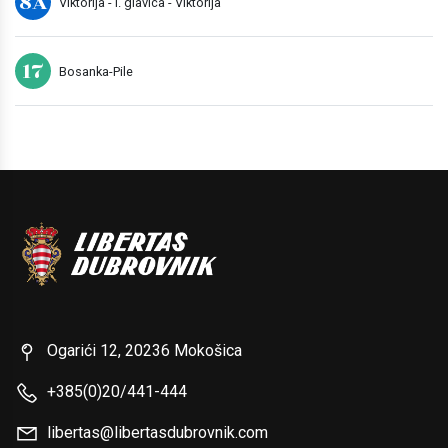
8A
Viktorija - I. glavica - Viktorija
17
Bosanka-Pile
Ogarići 12, 20236 Mokošica
+385(0)20/441-444
libertas@libertasdubrovnik.com