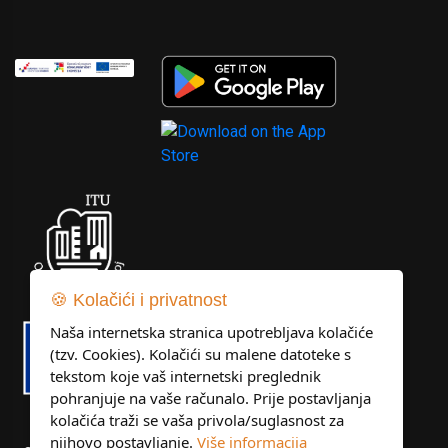
🍪 Kolačići i privatnost
Naša internetska stranica upotrebljava kolačiće
(tzv. Cookies). Kolačići su malene datoteke s
tekstom koje vaš internetski preglednik
pohranjuje na vaše računalo. Prije postavljanja
kolačića traži se vaša privola/suglasnost za
njihovo postavljanje.
Više informacija