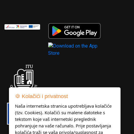
🍪 Kolačići i privatnost
Naša internetska stranica upotrebljava kolačiće
(tzv. Cookies). Kolačići su malene datoteke s
tekstom koje vaš internetski preglednik
pohranjuje na vaše računalo. Prije postavljanja
kolačića traži se vaša privola/suglasnost za