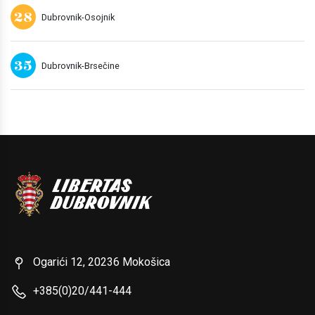
28
Dubrovnik-Osojnik
35
Dubrovnik-Brsečine
Ogarići 12, 20236 Mokošica
+385(0)20/441-444