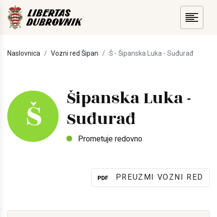
Naslovnica
Vozni red Šipan
Š - Šipanska Luka - Suđurađ
Šipanska Luka -
Š
Suđurađ
Prometuje redovno
PREUZMI VOZNI RED