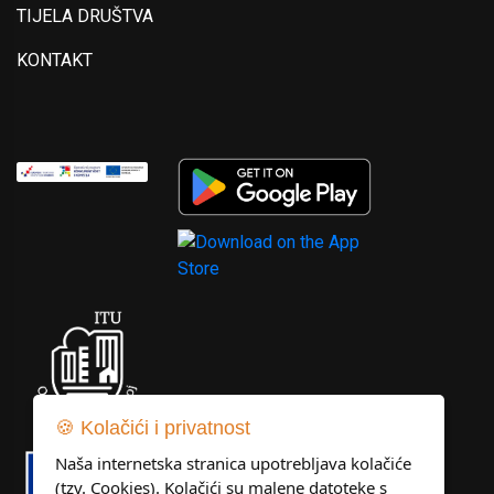
TIJELA DRUŠTVA
KONTAKT
🍪 Kolačići i privatnost
Naša internetska stranica upotrebljava kolačiće
(tzv. Cookies). Kolačići su malene datoteke s