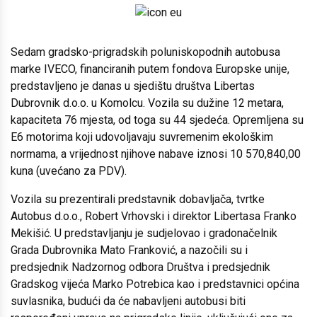
Sedam gradsko-prigradskih poluniskopodnih autobusa
marke IVECO, financiranih putem fondova Europske unije,
predstavljeno je danas u sjedištu društva Libertas
Dubrovnik d.o.o. u Komolcu. Vozila su dužine 12 metara,
kapaciteta 76 mjesta, od toga su 44 sjedeća. Opremljena su
E6 motorima koji udovoljavaju suvremenim ekološkim
normama, a vrijednost njihove nabave iznosi 10 570,840,00
kuna (uvećano za PDV).
Vozila su prezentirali predstavnik dobavljača, tvrtke
Autobus d.o.o., Robert Vrhovski i direktor Libertasa Franko
Mekišić. U predstavljanju je sudjelovao i gradonačelnik
Grada Dubrovnika Mato Franković, a nazočili su i
predsjednik Nadzornog odbora Društva i predsjednik
Gradskog vijeća Marko Potrebica kao i predstavnici općina
suvlasnika, budući da će nabavljeni autobusi biti