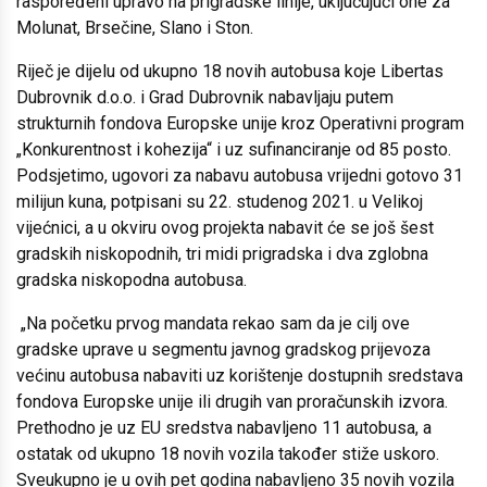
raspoređeni upravo na prigradske linije, uključujući one za
Molunat, Brsečine, Slano i Ston.
Riječ je dijelu od ukupno 18 novih autobusa koje Libertas
Dubrovnik d.o.o. i Grad Dubrovnik nabavljaju putem
strukturnih fondova Europske unije kroz Operativni program
„Konkurentnost i kohezija“ i uz sufinanciranje od 85 posto.
Podsjetimo, ugovori za nabavu autobusa vrijedni gotovo 31
milijun kuna, potpisani su 22. studenog 2021. u Velikoj
vijećnici, a u okviru ovog projekta nabavit će se još šest
gradskih niskopodnih, tri midi prigradska i dva zglobna
gradska niskopodna autobusa.
„Na početku prvog mandata rekao sam da je cilj ove
gradske uprave u segmentu javnog gradskog prijevoza
većinu autobusa nabaviti uz korištenje dostupnih sredstava
fondova Europske unije ili drugih van proračunskih izvora.
Prethodno je uz EU sredstva nabavljeno 11 autobusa, a
ostatak od ukupno 18 novih vozila također stiže uskoro.
Sveukupno je u ovih pet godina nabavljeno 35 novih vozila