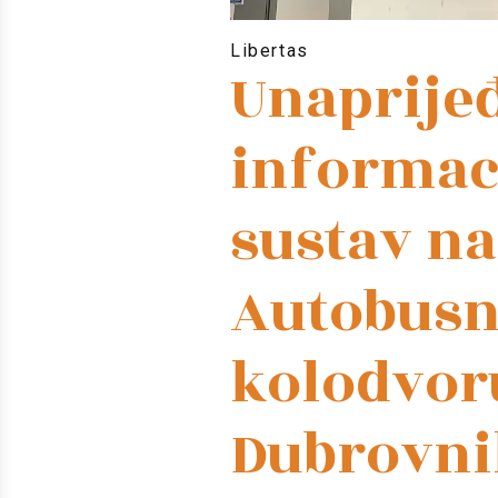
Libertas
Unaprije
informac
sustav na
Autobus
kolodvor
Dubrovni