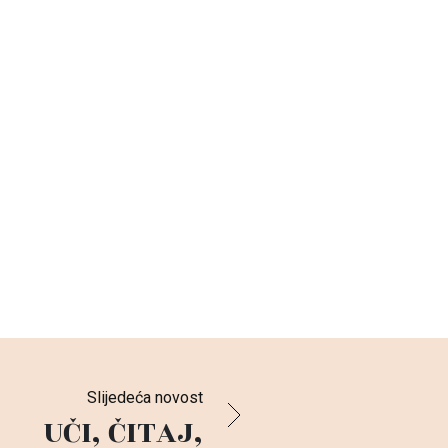
Slijedeća novost
UČI, ČITAJ,