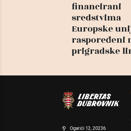
financirani
sredstvima
Europske uni
raspoređeni 
prigradske li
Ogarići 12, 20236