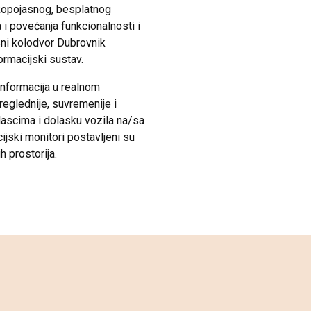
kopojasnog, besplatnog
a i povećanja funkcionalnosti i
ni kolodvor Dubrovnik
ormacijski sustav.
nformacija u realnom
eglednije, suvremenije i
polascima i dolasku vozila na/sa
jski monitori postavljeni su
h prostorija.