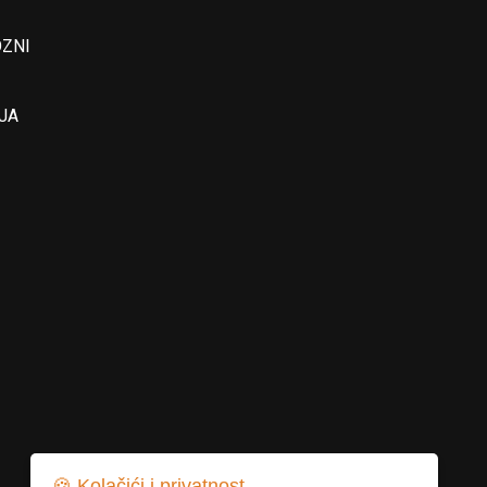
OZNI
JA
🍪 Kolačići i privatnost