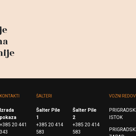
je
na
nije
KONTAKTI
ŠALTERI
VOZNI REDOV
Izrada
Šalter Pile
Šalter Pile
PRIGRADSKI
pokaza
1
2
ISTOK
+385 20 441
+385 20 414
+385 20 414
PRIGRADSKI
343
583
583