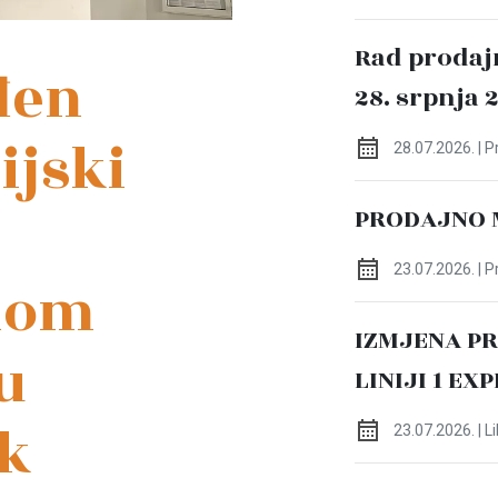
Rad prodaj
đen
28. srpnja 
ijski
28.07.2026. | 
PRODAJNO 
23.07.2026. | 
nom
IZMJENA P
u
LINIJI 1 EX
k
23.07.2026. | L