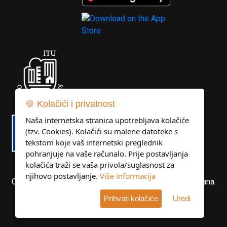
🍪 Kolačići i privatnost
Naša internetska stranica upotrebljava kolačiće
(tzv. Cookies). Kolačići su malene datoteke s
tekstom koje vaš internetski preglednik
pohranjuje na vaše računalo. Prije postavljanja
kolačića traži se vaša privola/suglasnost za
njihovo postavljanje.
Više informacija
Copyright © Libertas Dubrovnik d.o.o. Sva prava pridržana.
Prihvati kolačiće
Uredi
Developed by
KlikIT