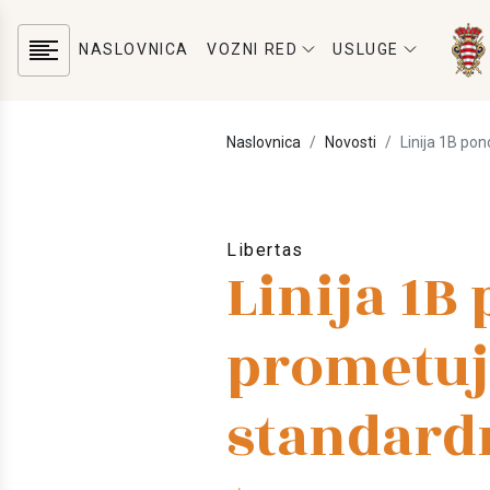
NASLOVNICA
VOZNI RED
USLUGE
Naslovnica
Novosti
Linija 1B p
Libertas
Linija 1B
prometuj
standar