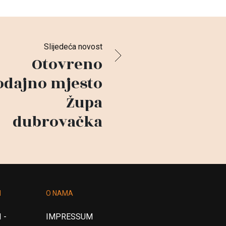
Slijedeća novost
Otovreno
odajno mjesto
Župa
dubrovačka
I
O NAMA
 -
IMPRESSUM