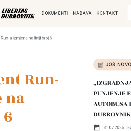
DOKUMENTI
NABAVA
KONTAKT
un-a izmjene na liniji broj 6
JOŠ NOVO
ent Run-
„IZGRADNJ
e na
PUNJENJE E
AUTOBUSA 
 6
DUBROVNIK
31.07.2026. | E