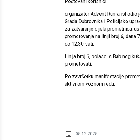
Poštovani korisnici
organizator Advent Run-a ishodio j
Grada Dubrovnika i Policijske upr
za zatvaranje dijela prometnica, us
prometovanja na liniji broj 6, dana 7
do 12:30 sati.
Linija broj 6, polasci s Babinog ku
prometovati.
Po završetku manifestacije promet
aktivnom voznom redu.
05.12.2025.