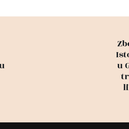
Zb
Is
žu
u 
t
l