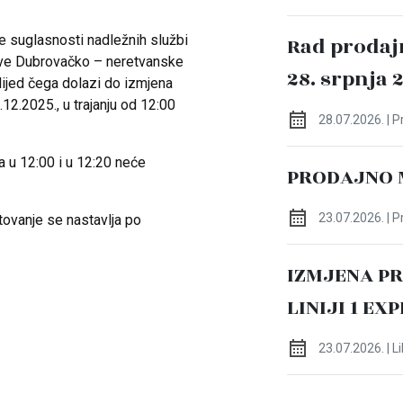
e suglasnosti nadležnih službi
Rad prodaj
ave Dubrovačko – neretvanske
28. srpnja 
lijed čega dolazi do izmjena
.12.2025., u trajanju od 12:00
28.07.2026. | 
ka u 12:00 i u 12:20 neće
PRODAJNO 
23.07.2026. | 
ovanje se nastavlja po
IZMJENA P
LINIJI 1 EX
23.07.2026. | L