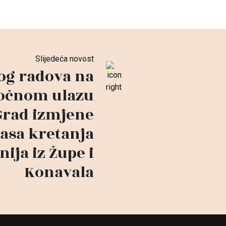
Slijedeća novost
og radova na
točnom ulazu
Grad izmjene
rasa kretanja
inija iz Župe i
Konavala