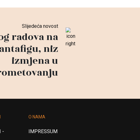
Slijedeća novost
og radova na
antafigu, niz
izmjena u
rometovanju
I
O NAMA
 -
IMPRESSUM