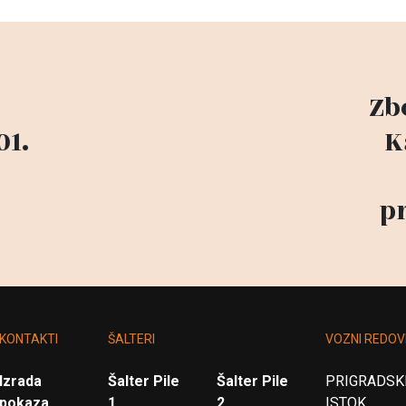
Zb
01.
K
p
KONTAKTI
ŠALTERI
VOZNI REDOV
Izrada
Šalter Pile
Šalter Pile
PRIGRADSKI
pokaza
1
2
ISTOK