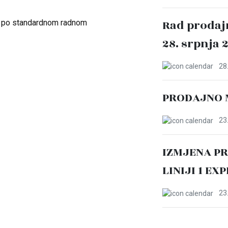
Rad prodaj
i po standardnom radnom
28. srpnja 
28.
PRODAJNO 
23.
IZMJENA P
LINIJI 1 EX
23.