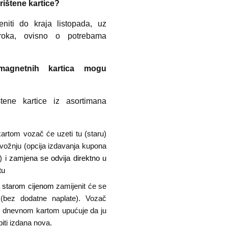
rištene kartice?
niti do kraja listopada, uz
roka, ovisno o potrebama
 magnetnih kartica mogu
tene kartice iz asortimana
kartom vozač će uzeti tu (staru)
a vožnju (opcija izdavanja kupona
) i
zamjena se odvija direktno u
stu
 starom cijenom
zamijenit će se
(bez dodatne naplate). Vozač
 dnevnom kartom upućuje da ju
iti izdana nova.