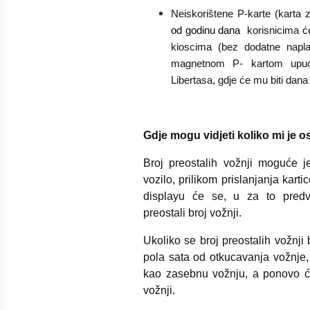
Neiskorištene P-karte (karta 
od godinu dana
korisnicima ć
kioscima (bez dodatne napl
magnetnom P- kartom upuć
Libertasa, gdje će mu biti dana
Gdje mogu vidjeti koliko mi je os
Broj preostalih vožnji moguće je
vozilo, prilikom prislanjanja kart
displayu će se, u za to predv
preostali broj vožnji.
Ukoliko se broj preostalih vožnj
pola sata od otkucavanja vožnje, 
kao zasebnu vožnju, a ponovo će 
vožnji.