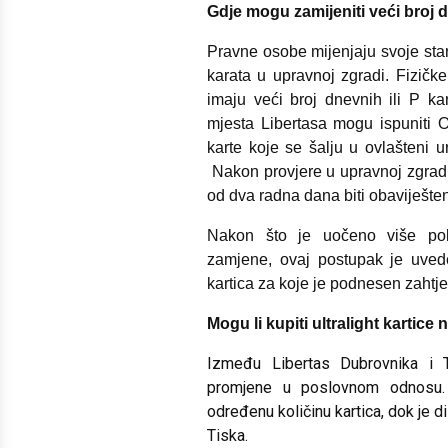
Gdje mogu zamijeniti veći broj d
Pravne osobe mijenjaju svoje star
karata u upravnoj zgradi. Fizič
imaju veći broj dnevnih ili P k
mjesta Libertasa mogu ispuniti O
karte koje se šalju u ovlašteni u
Nakon provjere u upravnoj zgradi 
od dva radna dana biti obaviješte
Nakon što je uočeno više pok
zamjene, ovaj postupak je uvede
kartica za koje je podnesen zahtje
Mogu li kupiti ultralight kartice
Između Libertas Dubrovnika i 
promjene u poslovnom odnosu. 
određenu količinu kartica, dok je di
Tiska.