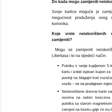
Do kada mogu zamijeniti neisko
Svoje kartice moguće je zamije
mogućnost produženja ovog 
korisnika.
Koje vrste neiskorištenih
zamijeniti?
Mogu se zamijeniti neiskoriš
Libertasa i to na sljedeći način:
Putniku s ranije kupljenom S-
kartu i izdati ispisan kupon z
postoji na blagajni kod vozača
vozilu – ne na prodajnom mje
Neiskorištene dnevne karte
sa
novima na našim kioscima 
putnika sa starom magnetnom
zamjeni na kiosku gdje će mu b