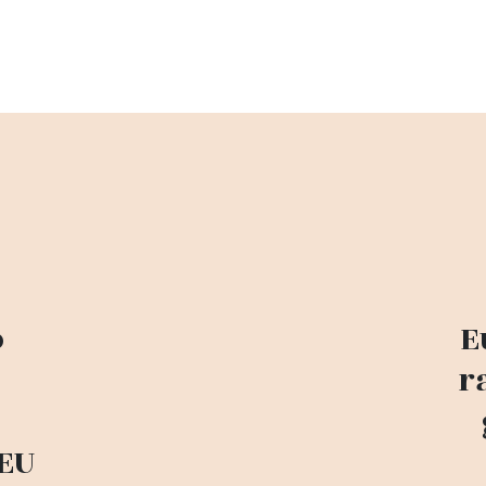
o
E
r
 EU