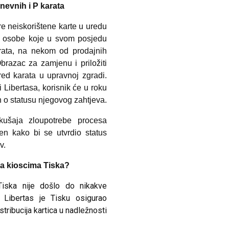
nevnih i P karata
e neiskorištene karte u uredu
ke osobe koje u svom posjedu
arata, na nekom od prodajnih
brazac za zamjenu i priložiti
red karata u upravnoj zgradi.
Libertasa, korisnik će u roku
n o statusu njegovog zahtjeva.
ušaja zloupotrebe procesa
n kako bi se utvrdio status
v.
 na kioscima Tiska?
Tiska nije došlo do nikakve
Libertas je Tisku osigurao
stribucija kartica u nadležnosti