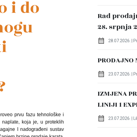
o i do
Rad prodaj
mogu
28. srpnja 
i
28.07.2026. | 
PRODAJNO 
23.07.2026. | 
?
IZMJENA P
LINIJI 1 EX
roveo prvu fazu tehnološke i
23.07.2026. | L
aplate, koja je, u proteklih
agajne I nadograđeni sustav
ećanjem brzine prodaje karata,