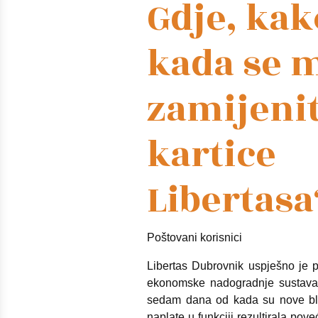
Gdje, kak
kada se 
zamijenit
kartice
Libertasa
Poštovani korisnici
Libertas Dubrovnik uspješno je p
ekonomske nadogradnje sustava n
sedam dana od kada su nove bl
naplate u funkciji rezultirala pov