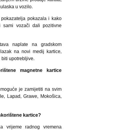
 ulaska u vozilo.
 pokazatelja pokazala i kako
i sami vozači dali pozitivne
tava naplate na gradskom
azak na novi medij kartice,
iti upotrebljive.
rištene magnetne kartice
 moguće je zamijetiti na svim
ile, Lapad, Grawe, Mokošica,
korištene kartice?
 za vrijeme radnog vremena