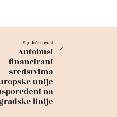
Slijedeća novost
Autobusi
financirani
sredstvima
uropske unije
aspoređeni na
gradske linije