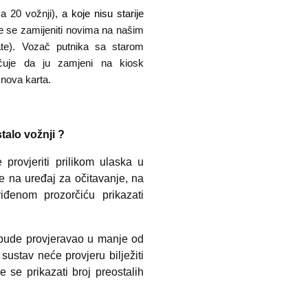
za 20 vožnji),
a koje nisu starije
e se zamijeniti novima na našim
ate). Vozač putnika sa starom
uje da ju zamjeni na kiosk
 nova karta.
talo vožnji ?
 provjeriti prilikom ulaska u
ice na uređaj za očitavanje, na
iđenom prozorčiću prikazati
i bude provjeravao u manje od
sustav neće provjeru bilježiti
se prikazati broj preostalih