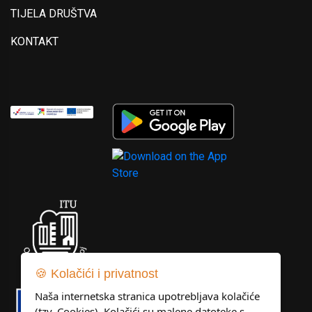
TIJELA DRUŠTVA
KONTAKT
🍪 Kolačići i privatnost
Naša internetska stranica upotrebljava kolačiće
(tzv. Cookies). Kolačići su malene datoteke s