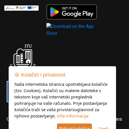
🍪 Kolačići i privatnost
Naša internetska stranica upotrebljava kolačiće
(tzv. Cookies). Kolačići su malene datoteke s
tekstom koje vaš internetski preglednik
pohranjuje na vaše računalo. Prije postavljanja
kolačića traži se vaša privola/suglasnost za
njihovo postavljanje.
Više informacija
Copyright © Libertas Dubrovnik d.o.o. Sva prava pridržana.
Prihvati kolačiće
Uredi