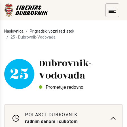
Naslovnica
Prigradski vozni red istok
25 - Dubrovnik-Vodovađa
Dubrovnik-
25
Vodovađa
Prometuje redovno
POLASCI DUBROVNIK
radnim danom i subotom