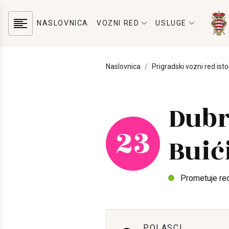
NASLOVNICA
VOZNI RED
USLUGE
Naslovnica
Prigradski vozni red isto
Dubr
23
Buić
Prometuje re
POLASCI