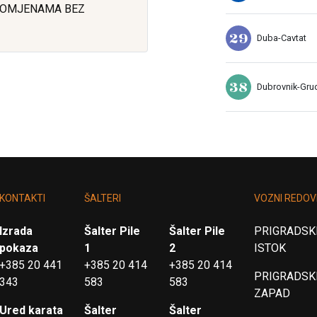
ROMJENAMA BEZ
29
Duba-Cavtat
38
Dubrovnik-Gru
KONTAKTI
ŠALTERI
VOZNI REDOV
Izrada
Šalter Pile
Šalter Pile
PRIGRADSKI
pokaza
1
2
ISTOK
+385 20 441
+385 20 414
+385 20 414
PRIGRADSKI
343
583
583
ZAPAD
Ured karata
Šalter
Šalter