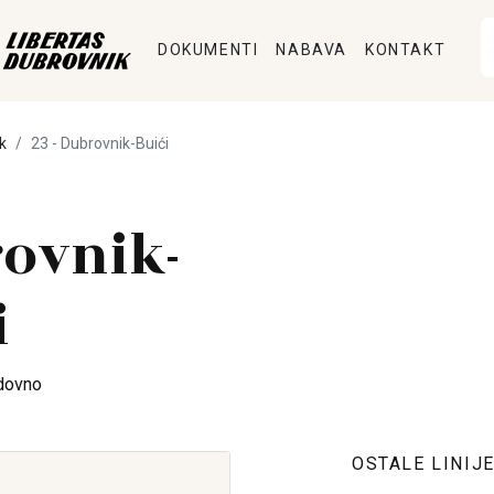
DOKUMENTI
NABAVA
KONTAKT
k
23 - Dubrovnik-Buići
ovnik-
i
dovno
OSTALE LINIJ