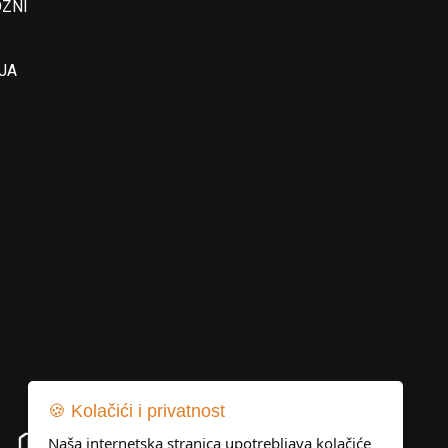
OZNI
JA
🍪 Kolačići i privatnost
Naša internetska stranica upotrebljava kolačiće