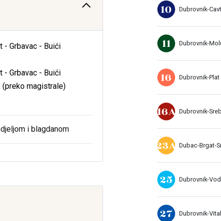
10
Dubrovnik-Cavt
11
Dubrovnik-Mol
t - Grbavac - Buići
t - Grbavac - Buići
16
Dubrovnik-Plat
k (preko magistrale)
16A
Dubrovnik-Sre
edjeljom i blagdanom
23A
Dubac-Brgat-S
25
Dubrovnik-Vo
27
Dubrovnik-Vital