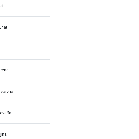
at
unat
breno
rebreno
dovađa
jina