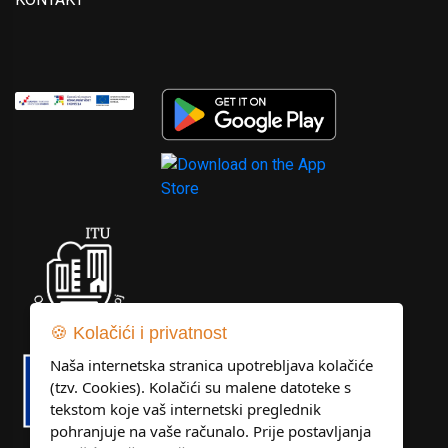
🍪 Kolačići i privatnost
Naša internetska stranica upotrebljava kolačiće
(tzv. Cookies). Kolačići su malene datoteke s
tekstom koje vaš internetski preglednik
pohranjuje na vaše računalo. Prije postavljanja