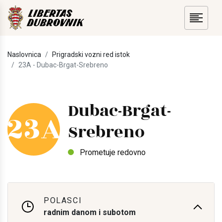
Naslovnica
Prigradski vozni red istok
23A - Dubac-Brgat-Srebreno
Dubac-Brgat-
23A
Srebreno
Prometuje redovno
POLASCI
radnim danom i subotom