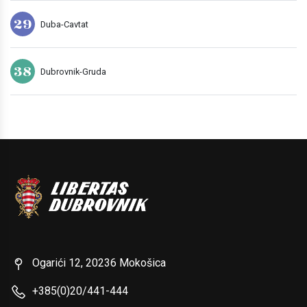
29
Duba-Cavtat
38
Dubrovnik-Gruda
Ogarići 12, 20236 Mokošica
+385(0)20/441-444