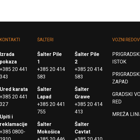
KONTAKTI
ŠALTERI
VOZNI REDOV
Izrada
Šalter Pile
Šalter Pile
PRIGRADSKI
pokaza
1
2
ISTOK
+385 20 441
+385 20 414
+385 20 414
PRIGRADSKI
343
583
583
ZAPAD
Ured karata
Šalter
Šalter
GRADSKI V
+385 20 441
Lapad
Grawe
RED
327
+385 20 441
+385 20 414
755
413
MREŽA LINI
Upiti i
reklamacije
Šalter
Šalter
+385 0800-
Mokošica
Cavtat
1910
+385 20 446
+385 20 410