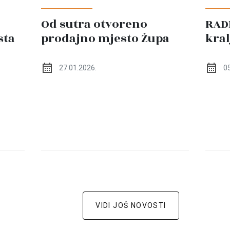
Od sutra otvoreno
RADN
sta
prodajno mjesto Župa
kral
27.01.2026.
05
1
VIDI JOŠ NOVOSTI