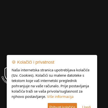
🍪 Kolačići i privatnost
Naša internetska stranica upotrebljava kolačiće
(tzv. Cookies). Kolačići su malene datoteke s
tekstom koje vaš internetski preglednik
pohranjuje na vaše računalo. Prije postavljanja
kolačića traži se vaša privola/suglasnost za
njihovo postavljanje.
Više informacija
Prihvati kolačiće
Uredi