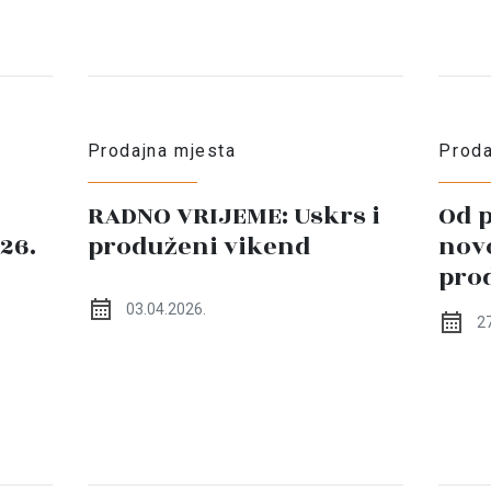
Prodajna mjesta
Proda
RADNO VRIJEME: Uskrs i
Od p
026.
produženi vikend
novo
pro
03.04.2026.
27