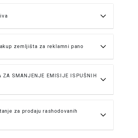
iva
akup zemljišta za reklamni pano
A ZA SMANJENJE EMISIJE ISPUŠNIH
anje za prodaju rashodovanih