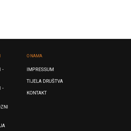
18
19
20
21
22
23
>
I
O NAMA
 -
IMPRESSUM
TIJELA DRUŠTVA
 -
KONTAKT
OZNI
JA