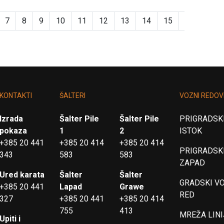
7
8
9
10
11
12
13
14
15
16
17
KONTAKTI
ŠALTERI
VOZNI REDOV
Izrada
Šalter Pile
Šalter Pile
PRIGRADSKI
pokaza
1
2
ISTOK
+385 20 441
+385 20 414
+385 20 414
PRIGRADSKI
343
583
583
ZAPAD
Ured karata
Šalter
Šalter
GRADSKI V
+385 20 441
Lapad
Grawe
RED
327
+385 20 441
+385 20 414
755
413
MREŽA LINI
Upiti i