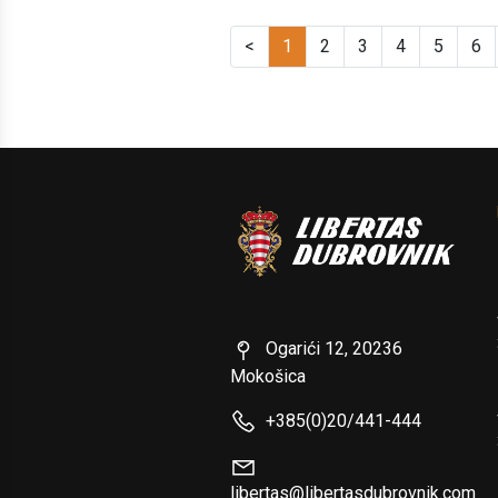
<
1
2
3
4
5
6
Ogarići 12, 20236
Mokošica
+385(0)20/441-444
libertas@libertasdubrovnik.com