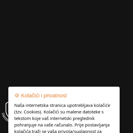
🍪 Kolačići i privatnost
Naša internetska stranica upotrebljava kolačiće
(tzv. Cookies). Kolačići su malene datoteke s
tekstom koje vaš internetski preglednik
pohranjuje na vaše računalo. Prije postavljanja
kolačića traži se vaša privola/suglasnost za