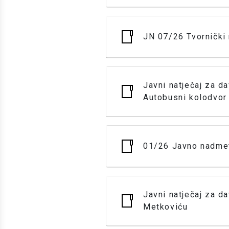
JN 07/26 Tvornički r
Javni natječaj za d
Autobusni kolodvor
01/26 Javno nadmet
Javni natječaj za d
Metkoviću