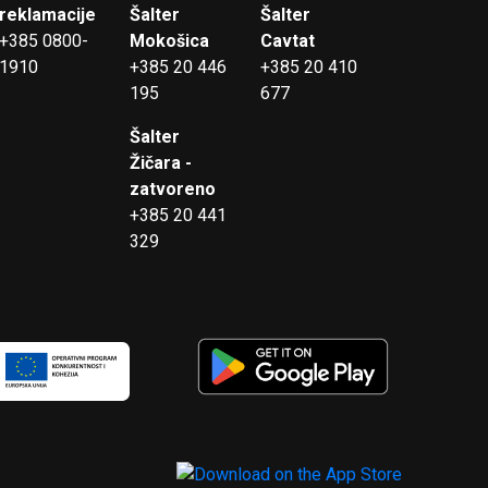
reklamacije
Šalter
Šalter
+385 0800-
Mokošica
Cavtat
1910
+385 20 446
+385 20 410
195
677
Šalter
Žičara -
zatvoreno
+385 20 441
329