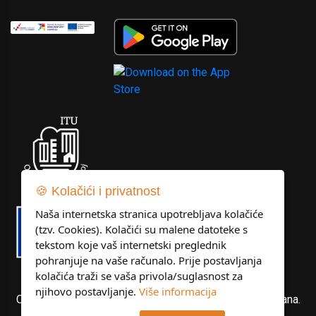
🍪 Kolačići i privatnost
Naša internetska stranica upotrebljava kolačiće
(tzv. Cookies). Kolačići su malene datoteke s
tekstom koje vaš internetski preglednik
pohranjuje na vaše računalo. Prije postavljanja
kolačića traži se vaša privola/suglasnost za
njihovo postavljanje.
Više informacija
Copyright © Libertas Dubrovnik d.o.o. Sva prava pridržana.