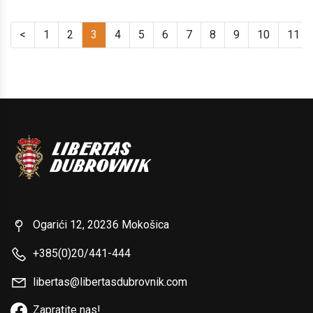
<
1
2
3
4
5
6
7
8
9
10
11
Ogarići 12, 20236 Mokošica
+385(0)20/441-444
libertas@libertasdubrovnik.com
Zapratite nas!