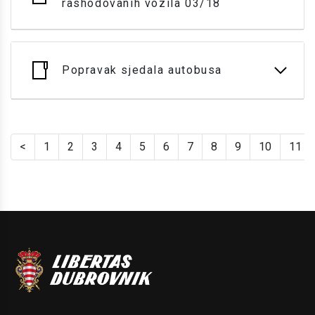
rashodovanih vozila 03/18
Popravak sjedala autobusa
<
1
2
3
4
5
6
7
8
9
10
11