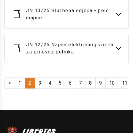
JN 13/25 Službena odjeća - polo
majice
JN 12/25 Najam električnog vozila
za prijevoz putnika
<
1
2
3
4
5
6
7
8
9
10
11