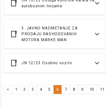
JN 13/23 Usluga kontrole karata na
autobusnim linijama
3. JAVNO NADMETANJE ZA
PRODAJU RASHODOVANIH
MOTORA MARKE MAN
JN 12/23 Osobno vozilo
<
1
2
3
4
5
6
7
8
9
10
11