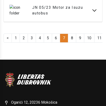
JN 05/23 Motor za Isuzu
autobus
<
1
2
3
4
5
6
7
8
9
10
11
Ogarići 12, 20236 Mokošica